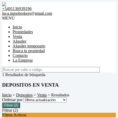
+5491136939196
luca.inmobrokers@gmail.com
MENÚ
Inicio
Propiedades
Venta
Alquiler
Alquiler temporario
Busca tu propiedad
Contacto
La Empresa
1 Resultados de búsqueda
DEPOSITOS EN VENTA
Inicio
>
Depositos
>
Venta
> Resultados
Ordenar por
Filtrar
(2)
Filtrar
(2)
Filtros Activos