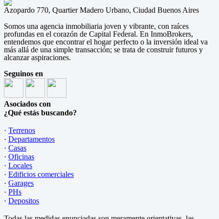
Azopardo 770, Quartier Madero Urbano, Ciudad Buenos Aires
Somos una agencia inmobiliaria joven y vibrante, con raíces
profundas en el corazón de Capital Federal. En InmoBrokers,
entendemos que encontrar el hogar perfecto o la inversión ideal va
más allá de una simple transacción; se trata de construir futuros y
alcanzar aspiraciones.
Seguinos en
Asociados con
¿Qué estás buscando?
·
Terrenos
·
Departamentos
·
Casas
·
Oficinas
·
Locales
·
Edificios comerciales
·
Garages
·
PHs
·
Depositos
Todas las medidas enunciadas son meramente orientativas, las