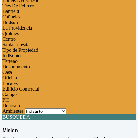
Lomas Del Mirador
Tres De Febrero
Banfield
Cañuelas
Hudson
La Providencia
Quilmes
Centro
Santa Teresita
Tipo de Propiedad
Indistinto
Terreno
Departamento
Casa
Oficina
Locales
Edificio Comercial
Garage
PH
Deposito
Ambientes
BÚSQUEDA
Mision