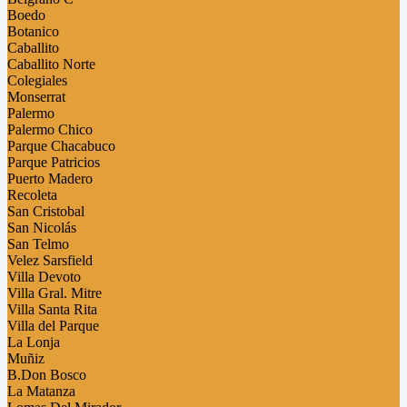
Boedo
Botanico
Caballito
Caballito Norte
Colegiales
Monserrat
Palermo
Palermo Chico
Parque Chacabuco
Parque Patricios
Puerto Madero
Recoleta
San Cristobal
San Nicolás
San Telmo
Velez Sarsfield
Villa Devoto
Villa Gral. Mitre
Villa Santa Rita
Villa del Parque
La Lonja
Muñiz
B.Don Bosco
La Matanza