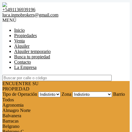
+5491136939196
luca.inmobrokers@gmail.com
MENÚ
Inicio
Propiedades
Venta
Alquiler
Alquiler temporario
Busca tu propiedad
Contacto
La Empresa
ENCUENTRE SU
PROPIEDAD
Tipo de Operación
Zona
Barrio
Todos
Agronomia
Almagro Norte
Balvanera
Barracas
Belgrano
Belgrano C