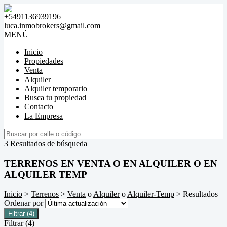
+5491136939196
luca.inmobrokers@gmail.com
MENÚ
Inicio
Propiedades
Venta
Alquiler
Alquiler temporario
Busca tu propiedad
Contacto
La Empresa
3 Resultados de búsqueda
TERRENOS EN VENTA O EN ALQUILER O EN
ALQUILER TEMP
Inicio
>
Terrenos
>
Venta
o
Alquiler
o
Alquiler-Temp
> Resultados
Ordenar por
Filtrar
(4)
Filtrar
(4)