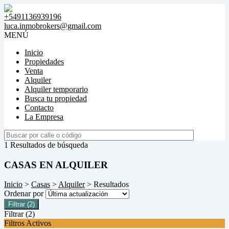
+5491136939196
luca.inmobrokers@gmail.com
MENÚ
Inicio
Propiedades
Venta
Alquiler
Alquiler temporario
Busca tu propiedad
Contacto
La Empresa
1 Resultados de búsqueda
CASAS EN ALQUILER
Inicio
>
Casas
>
Alquiler
> Resultados
Ordenar por
Filtrar
(2)
Filtrar
(2)
Filtros Activos