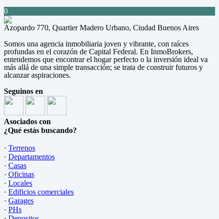
0
Azopardo 770, Quartier Madero Urbano, Ciudad Buenos Aires
Somos una agencia inmobiliaria joven y vibrante, con raíces
profundas en el corazón de Capital Federal. En InmoBrokers,
entendemos que encontrar el hogar perfecto o la inversión ideal va
más allá de una simple transacción; se trata de construir futuros y
alcanzar aspiraciones.
Seguinos en
Asociados con
¿Qué estás buscando?
·
Terrenos
·
Departamentos
·
Casas
·
Oficinas
·
Locales
·
Edificios comerciales
·
Garages
·
PHs
·
Depositos