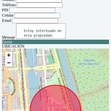
Teléfono
PIN
Celular
Email
Mensaje
Enviar
UBICACIÓN
+
−