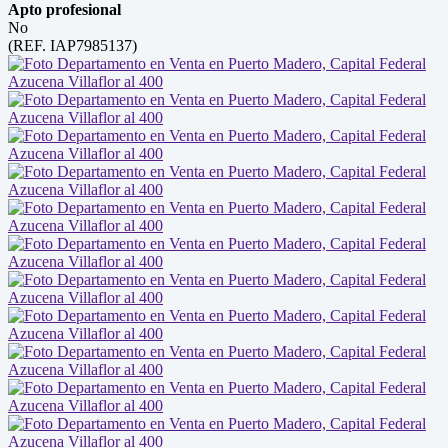
Apto profesional
No
(REF. IAP7985137)