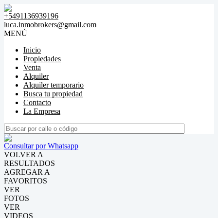
+5491136939196
luca.inmobrokers@gmail.com
MENÚ
Inicio
Propiedades
Venta
Alquiler
Alquiler temporario
Busca tu propiedad
Contacto
La Empresa
Consultar por Whatsapp
VOLVER A
RESULTADOS
AGREGAR A
FAVORITOS
VER
FOTOS
VER
VIDEOS