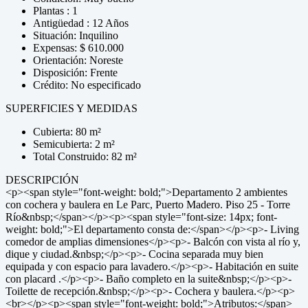
Plantas : 1
Antigüedad : 12 Años
Situación: Inquilino
Expensas: $ 610.000
Orientación: Noreste
Disposición: Frente
Crédito: No especificado
SUPERFICIES Y MEDIDAS
Cubierta: 80 m²
Semicubierta: 2 m²
Total Construido: 82 m²
DESCRIPCIÓN
<p><span style="font-weight: bold;">Departamento 2 ambientes
con cochera y baulera en Le Parc, Puerto Madero. Piso 25 - Torre
Río&nbsp;</span></p><p><span style="font-size: 14px; font-
weight: bold;">El departamento consta de:</span></p><p>- Living
comedor de amplias dimensiones</p><p>- Balcón con vista al río y,
dique y ciudad.&nbsp;</p><p>- Cocina separada muy bien
equipada y con espacio para lavadero.</p><p>- Habitación en suite
con placard .</p><p>- Baño completo en la suite&nbsp;</p><p>-
Toilette de recepción.&nbsp;</p><p>- Cochera y baulera.</p><p>
<br></p><p><span style="font-weight: bold;">Atributos:</span>