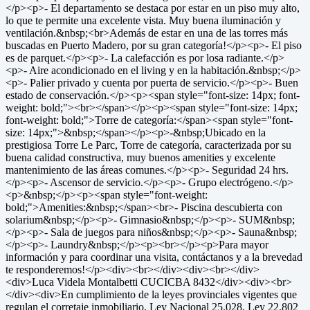
</p><p>- El departamento se destaca por estar en un piso muy alto,
lo que te permite una excelente vista. Muy buena iluminación y
ventilación.&nbsp;<br>Además de estar en una de las torres más
buscadas en Puerto Madero, por su gran categoría!</p><p>- El piso
es de parquet.</p><p>- La calefacción es por losa radiante.</p>
<p>- Aire acondicionado en el living y en la habitación.&nbsp;</p>
<p>- Palier privado y cuenta por puerta de servicio.</p><p>- Buen
estado de conservación.</p><p><span style="font-size: 14px; font-
weight: bold;"><br></span></p><p><span style="font-size: 14px;
font-weight: bold;">Torre de categoría:</span><span style="font-
size: 14px;">&nbsp;</span></p><p>-&nbsp;Ubicado en la
prestigiosa Torre Le Parc, Torre de categoría, caracterizada por su
buena calidad constructiva, muy buenos amenities y excelente
mantenimiento de las áreas comunes.</p><p>- Seguridad 24 hrs.
</p><p>- Ascensor de servicio.</p><p>- Grupo electrógeno.</p>
<p>&nbsp;</p><p><span style="font-weight:
bold;">Amenities:&nbsp;</span><br>- Piscina descubierta con
solarium&nbsp;</p><p>- Gimnasio&nbsp;</p><p>- SUM&nbsp;
</p><p>- Sala de juegos para niños&nbsp;</p><p>- Sauna&nbsp;
</p><p>- Laundry&nbsp;</p><p><br></p><p>Para mayor
información y para coordinar una visita, contáctanos y a la brevedad
te responderemos!</p><div><br></div><div><br></div>
<div>Luca Videla Montalbetti CUCICBA 8432</div><div><br>
</div><div>En cumplimiento de la leyes provinciales vigentes que
regulan el corretaje inmobiliario, Ley Nacional 25.028, Ley 22.802