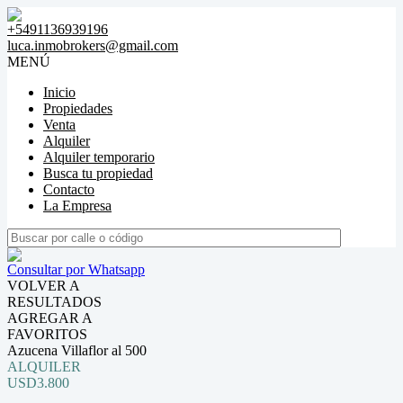
+5491136939196
luca.inmobrokers@gmail.com
MENÚ
Inicio
Propiedades
Venta
Alquiler
Alquiler temporario
Busca tu propiedad
Contacto
La Empresa
Consultar por Whatsapp
VOLVER A
RESULTADOS
AGREGAR A
FAVORITOS
Azucena Villaflor al 500
ALQUILER
USD3.800