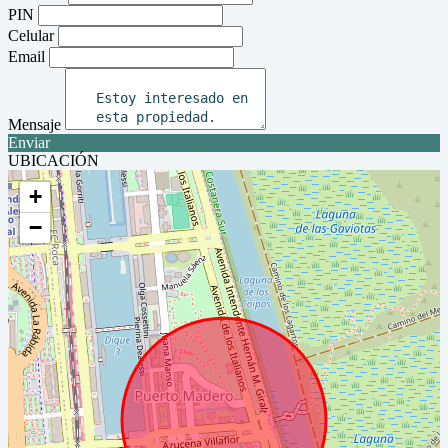
PIN
Celular
Email
Mensaje
Enviar
UBICACIÓN
+
−