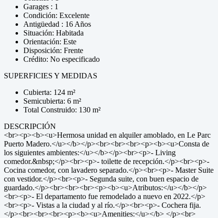
Garages : 1
Condición: Excelente
Antigüedad : 16 Años
Situación: Habitada
Orientación: Este
Disposición: Frente
Crédito: No especificado
SUPERFICIES Y MEDIDAS
Cubierta: 124 m²
Semicubierta: 6 m²
Total Construido: 130 m²
DESCRIPCIÓN
<br><p><b><u>Hermosa unidad en alquiler amoblado, en Le Parc
Puerto Madero.</u></b></p><br><br><br><p><b><u>Consta de
los siguientes ambientes:</u></b></p><br><p>- Living
comedor.&nbsp;</p><br><p>- toilette de recepción.</p><br><p>-
Cocina comedor, con lavadero separado.</p><br><p>- Master Suite
con vestidor.</p><br><p>- Segunda suite, con buen espacio de
guardado.</p><br><br><br><p><b><u>Atributos:</u></b></p>
<br><p>- El departamento fue remodelado a nuevo en 2022.</p>
<br><p>- Vistas a la ciudad y al río.</p><br><p>- Cochera fija.
</p><br><br><br><p><b><u>Amenities:</u></b> </p><br>