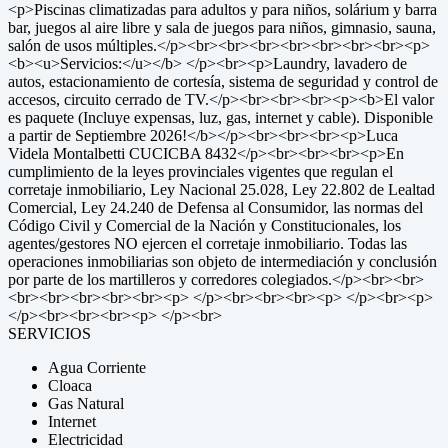
<p>Piscinas climatizadas para adultos y para niños, solárium y barra
bar, juegos al aire libre y sala de juegos para niños, gimnasio, sauna,
salón de usos múltiples.</p><br><br><br><br><br><br><br><p>
<b><u>Servicios:</u></b> </p><br><p>Laundry, lavadero de
autos, estacionamiento de cortesía, sistema de seguridad y control de
accesos, circuito cerrado de TV.</p><br><br><br><p><b>El valor
es paquete (Incluye expensas, luz, gas, internet y cable). Disponible
a partir de Septiembre 2026!</b></p><br><br><br><p>Luca
Videla Montalbetti CUCICBA 8432</p><br><br><br><p>En
cumplimiento de la leyes provinciales vigentes que regulan el
corretaje inmobiliario, Ley Nacional 25.028, Ley 22.802 de Lealtad
Comercial, Ley 24.240 de Defensa al Consumidor, las normas del
Código Civil y Comercial de la Nación y Constitucionales, los
agentes/gestores NO ejercen el corretaje inmobiliario. Todas las
operaciones inmobiliarias son objeto de intermediación y conclusión
por parte de los martilleros y corredores colegiados.</p><br><br>
<br><br><br><br><br><p> </p><br><br><br><p> </p><br><p>
</p><br><br><br><p> </p><br>
SERVICIOS
Agua Corriente
Cloaca
Gas Natural
Internet
Electricidad