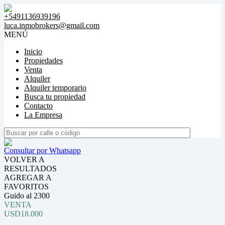
+5491136939196
luca.inmobrokers@gmail.com
MENÚ
Inicio
Propiedades
Venta
Alquiler
Alquiler temporario
Busca tu propiedad
Contacto
La Empresa
Consultar por Whatsapp
VOLVER A
RESULTADOS
AGREGAR A
FAVORITOS
Guido al 2300
VENTA
USD18.000