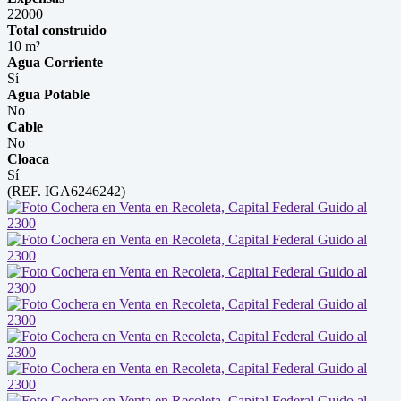
22000
Total construido
10 m²
Agua Corriente
Sí
Agua Potable
No
Cable
No
Cloaca
Sí
(REF. IGA6246242)