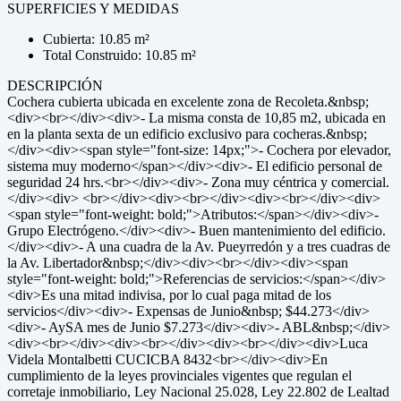
SUPERFICIES Y MEDIDAS
Cubierta: 10.85 m²
Total Construido: 10.85 m²
DESCRIPCIÓN
Cochera cubierta ubicada en excelente zona de Recoleta.&nbsp;
<div><br></div><div>- La misma consta de 10,85 m2, ubicada en
en la planta sexta de un edificio exclusivo para cocheras.&nbsp;
</div><div><span style="font-size: 14px;">- Cochera por elevador,
sistema muy moderno</span></div><div>- El edificio personal de
seguridad 24 hrs.<br></div><div>- Zona muy céntrica y comercial.
</div><div> <br></div><div><br></div><div><br></div><div>
<span style="font-weight: bold;">Atributos:</span></div><div>-
Grupo Electrógeno.</div><div>- Buen mantenimiento del edificio.
</div><div>- A una cuadra de la Av. Pueyrredón y a tres cuadras de
la Av. Libertador&nbsp;</div><div><br></div><div><span
style="font-weight: bold;">Referencias de servicios:</span></div>
<div>Es una mitad indivisa, por lo cual paga mitad de los
servicios</div><div>- Expensas de Junio&nbsp; $44.273</div>
<div>- AySA mes de Junio $7.273</div><div>- ABL&nbsp;</div>
<div><br></div><div><br></div><div><br></div><div>Luca
Videla Montalbetti CUCICBA 8432<br></div><div>En
cumplimiento de la leyes provinciales vigentes que regulan el
corretaje inmobiliario, Ley Nacional 25.028, Ley 22.802 de Lealtad