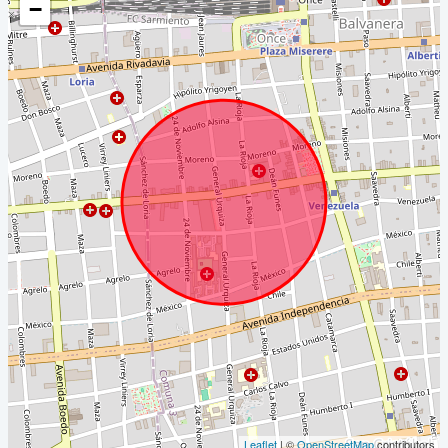
−
Leaflet
| ©
OpenStreetMap
contributors