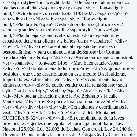
<p><span style="font-weight: bold;">Depósito en alquiler en dos
plantas con oficinas</span></p><p><span style="font-weight:
bold;">Actualmente con renta hasta 31/01/2027.</span></p><p>
</p><div><br></div><div><span style="font-weight:
bold;">Planta alta:</span> Destinado a oficinas (3 oficinas y 2
salones, grandes)<br></div><div><span style="font-weight:
bold;">Planta baja:</span>&nbsp;Destinado a depósito muy
espacioso, tiene una oficina y 2 baños (dama y caballero). </div>
<div><br></div><div>La entrada al depósito tiene acceso
peatonal&nbsp; y para camioneta grande.&nbsp;<br>Cortina
metálica eléctrica.&nbsp;</div><div>Aire acondicionado industrial.
<br><span style="font-size: 14px;">Muy buen estado</span>
</div><div>Habilitado para todo rubro.</div><div>Algunos rubros
posibles y que ya se desarrollaron en este predio: Distribuidoras,
Importadores, Fabricantes, etc.</div><div>Actualmente hay un
gimnasio.</div><div>Se puede vender con la renta&nbsp;<span
style="font-size: 14px;">&nbsp;</span></div><div><br></div>
<div>Muy buena ubicación: entre la Av. Belgrano y la calle
Venezuela.</div><div>Se puede financiar una parte.</div><div>
<br></div><div><br></div><div>Consultanos y coordinamos la
visita</div><div><br></div><div>Luca Videla Montalbetti
CUCICBA 8432<br></div><div>En cumplimiento de la leyes
provinciales vigentes que regulan el corretaje inmobiliario, Ley
Nacional 25.028, Ley 22.802 de Lealtad Comercial, Ley 24.240 de
Defensa al Consumidor, las normas del Código Civil y Comercial de