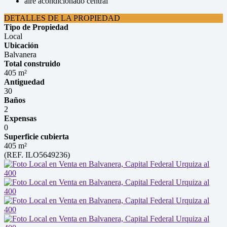
aire acondicionado central
DETALLES DE LA PROPIEDAD
Tipo de Propiedad
Local
Ubicación
Balvanera
Total construido
405 m²
Antiguedad
30
Baños
2
Expensas
0
Superficie cubierta
405 m²
(REF. ILO5649236)