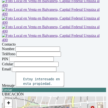
Contacto
Nombre
Teléfono
PIN
Celular
Email
Mensaje
Enviar
UBICACIÓN
+