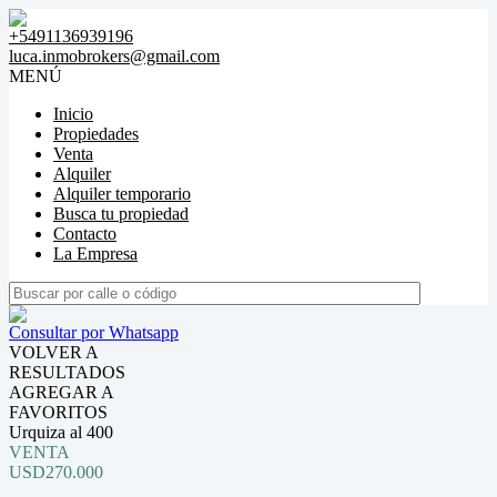
+5491136939196
luca.inmobrokers@gmail.com
MENÚ
Inicio
Propiedades
Venta
Alquiler
Alquiler temporario
Busca tu propiedad
Contacto
La Empresa
Consultar por Whatsapp
VOLVER A
RESULTADOS
AGREGAR A
FAVORITOS
Urquiza al 400
VENTA
USD270.000